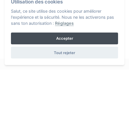
Utilisation des cookies
Salut, ce site utilise des cookies pour améliorer
l'expérience et la sécurité. Nous ne les activerons pas
sans ton autorisation :
Réglages
Accepter
Tout rejeter
iDO
sport app
Sportifs voulant optimiser l'entraînement, nous avons conçu
une application pour simplifier la gestion de la planification et la
performance sportive