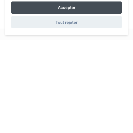
Accepter
Tout rejeter
iDO
sport app
Sportifs voulant optimiser l'entraînement, nous avons conçu
une application pour simplifier la gestion de la planification et la
performance sportive
Liens utiles
Compatible
Fonctionnalités