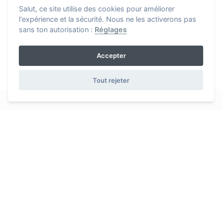
Salut, ce site utilise des cookies pour améliorer
l'expérience et la sécurité. Nous ne les activerons pas
sans ton autorisation :
Réglages
Accepter
Tout rejeter
iDO
sport app
Sportifs voulant optimiser l'entraînement, nous avons conçu
une application pour simplifier la gestion de la planification et la
performance sportive
Liens utiles
Compatible