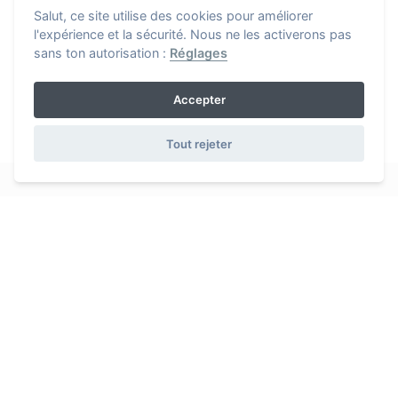
Salut, ce site utilise des cookies pour améliorer
l'expérience et la sécurité. Nous ne les activerons pas
sans ton autorisation :
Réglages
Accepter
Tout rejeter
iDO
sport app
Sportifs voulant optimiser l'entraînement, nous avons conçu
une application pour simplifier la gestion de la planification et la
performance sportive
Liens utiles
Compatible